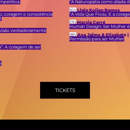
ompetitiva.
“A Naturopatia como aliada d
16h
Ligia Koijen Ramos
o, coragem e consistência
“A Vida Que Ficou: E a corage
.
17h
Marzia Carré
Human Design: Ser Mulher é
visão verdadeiramente
18h
Ana Jaime & Elisabete |
Permissão para ser Mulher
”: A coragem de ser
e
TICKETS