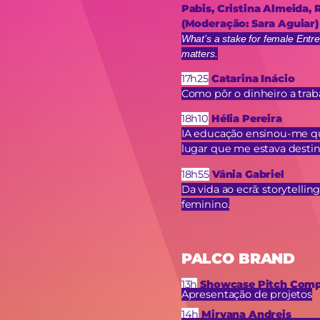
Pabis, Cristina Almeida,
(Moderação: Sara Aguiar)
What’s a stake for female Entr
matters.
17h25
Catarina Inácio
Como pôr o dinheiro a trab
18h10
Hélia Pereira
IA educação ensinou-me qu
lugar que me estava desti
18h55
Vânia Gabriel
Da vida ao ecrã: storytellin
feminino.
PALCO BRAND
13h
Showcase Pitch Comp
Apresentação de projetos
14h
Mirvana Andreis