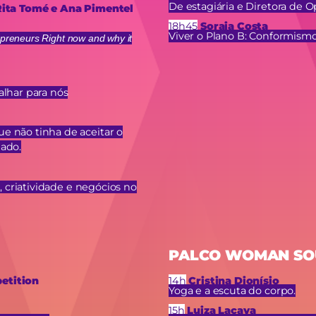
De estagiária e Diretora de O
 Rita Tomé e Ana Pimentel
18h45
Soraia Costa
Viver o Plano B: Conformismo
epreneurs Right now and why it
alhar para nós
e não tinha de aceitar o
nado.
g, criatividade e negócios no
PALCO WOMAN SO
etition
14h
Cristina Dionísio
Yoga e a escuta do corpo.
15h
Luiza Lacava