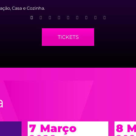
ação, Casa e Cozinha.
TICKETS
a
7 Março
8 