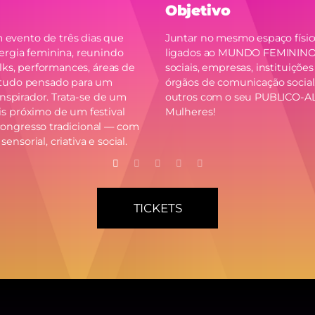
Objetivo
vento de três dias que
Juntar no mesmo espaço físic
ergia feminina, reunindo
ligados ao MUNDO FEMININO,
alks, performances, áreas de
sociais, empresas, instituições
 tudo pensado para um
órgãos de comunicação social,
inspirador. Trata-se de um
outros com o seu PUBLICO-AL
s próximo de um festival
Mulheres!
ongresso tradicional — com
sorial, criativa e social.
TICKETS