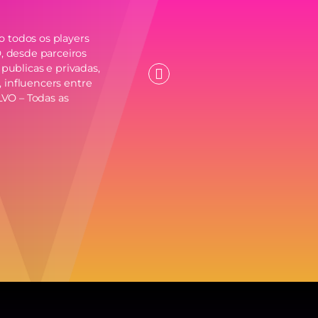
Mensagem Chave
o todos os players
Comemoração Internacional do Dia
 desde parceiros
Mulher através da criação de um ev
 publicas e privadas,
homenagem às mulheres proporcio
 influencers entre
experiências 360º.
VO – Todas as