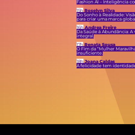
Fashion AI – Inteligência c
15h
Roselyn Silva
Do Sonho à Realidade: Visã
para criar uma marca global
16h
Andrea Freire
Da Saúde á Abundância: A 
integral.
17h
Renata Sousa
O Fim da “Mulher Maravilha
insuficiente.
18h
Joana Caldas
A felicidade tem identidad