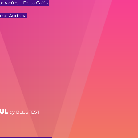
perações – Delta Cafés.
 ou Audácia.
UL
by BLISSFEST