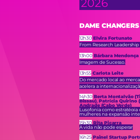
2026
DAME CHANGERS 
12h30
Elvira Fortunato
From Research Leadership t
13h00
Bárbara Mendonça
Imagem de Sucesso.
13h55
Carlota Leite
Do mercado local ao merca
acelera a internacionaliza
14h30
Berta Montalvão (T
Bissau)
Patrícia Quirino
,
Andrade (Cabo Verde)
Lusofonia como estratégia 
mulheres na expansão inte
15h30
Rita Piçarra
A vida não pode esperar
16h25
Painel Startup Port