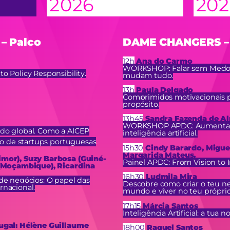
2026
202
– Palco
DAME CHANGERS – 
12h
Ana do Carmo
WORKSHOP: Falar sem Medo 
o Policy Responsibility.
mudam tudo.
13h
Paula Delgado
Comprimidos motivacionais 
propósito.
13h45
Sandra Fazenda de A
WORKSHOP APDC: Aumentar 
do global. Como a AICEP
inteligência artificial.
ção de startups portuguesas
15h30
Cindy Barardo, Migue
Margarida Mateus.
imor), Suzy Barbosa (Guiné-
Painel APDC: From Vision to 
 (Moçambique), Ricardina
16h30
Ludmila Mira
de negócios: O papel das
Descobre como criar o teu neg
rnacional.
mundo e viver no teu próprio
17h15
Márcia Santos
Inteligência Artificial: a tua n
ugal: Hélène Guillaume
18h00
Raquel Santos