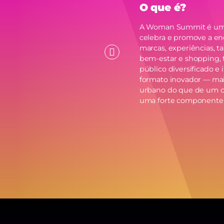
rencia a WOMAN
O que é?
 outros eventos
A Woman Summit é um e
celebra e promove a en
ser transversal e COMPLETO,
marcas, experiências, t
tores, tais como a estética,
bem-estar e shopping,
, saúde, desporto, decoração,
público diversificado e 
 desenvolvimento pessoal,
formato inovador — mai
life style, negócios etc.
urbano do que de um c
uma forte componente sen