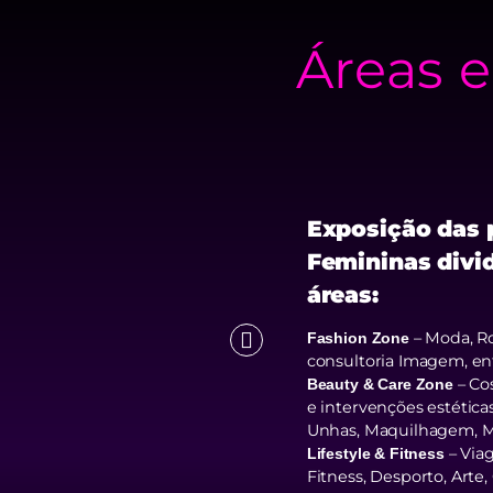
Áreas 
icado a todas as
Exposição das 
s Não Governamentais
Femininas divi
s movimentos
áreas:
– Moda, Ro
Fashion Zone
consultoria Imagem, ent
– Co
Beauty & Care Zone
e intervenções estética
Unhas, Maquilhagem, M
– Via
Lifestyle & Fitness
Fitness, Desporto, Arte, 