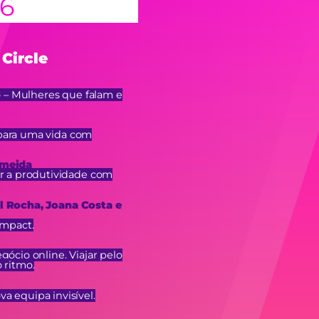
6
Circle
– Mulheres que falam e
para uma vida com
lmeida
a produtividade com
l Rocha, Joana Costa e
Impact.
ócio online. Viajar pelo
 ritmo.
ova equipa invisível.